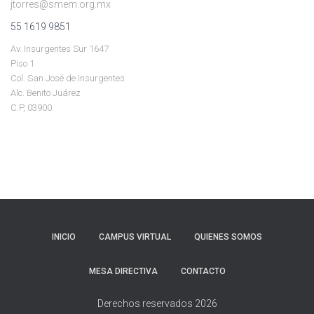
jtorres@smem.org.mx
55 1619 9851
Av. Insurgentes Sur 1647
Piso 1
Col. San José de Insurgentes
Alc. Benito Juárez
C.P, 03900
INICIO
CAMPUS VIRTUAL
QUIENES SOMOS
MESA DIRECTIVA
CONTACTO
Derechos reservados 2026